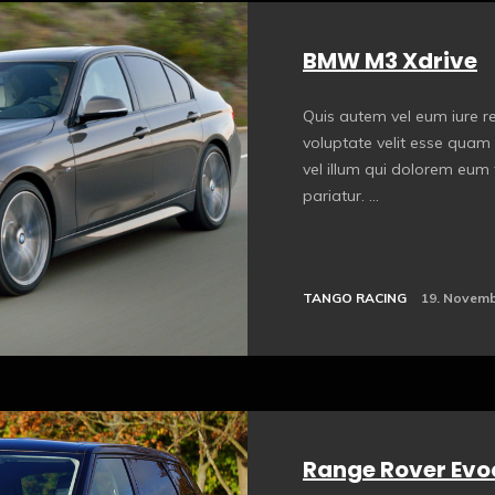
BMW M3 Xdrive
Quis autem vel eum iure re
voluptate velit esse quam 
vel illum qui dolorem eum 
pariatur. ...
TANGO RACING
19. Novemb
Range Rover Ev