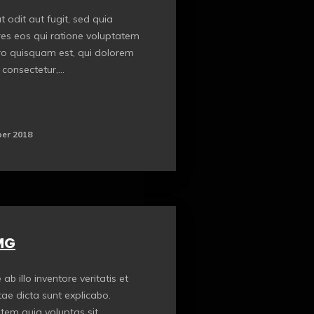
 odit aut fugit, sed quia
es eos qui ratione voluptatem
ro quisquam est, qui dolorem
consectetur,...
er 2018
MG
b illo inventore veritatis et
tae dicta sunt explicabo.
em quia voluptas sit