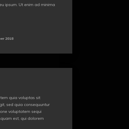
a eu ipsum. Ut enim ad minima
er 2018
em quia voluptas sit
git, sed quia consequuntur
ione voluptatem sequi
squam est, qui dolorem