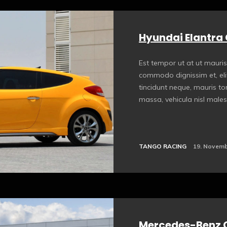
Hyundai Elantra 
Est tempor ut at ut mauris
commodo dignissim et, eli
tincidunt neque, mauris t
massa, vehicula nisl male
TANGO RACING
19. Novemb
Mercedes-Benz 