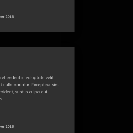
er 2018
rehenderit in voluptate velit
t nulla pariatur. Excepteur sint
ident, sunt in culpa qui
...
er 2018