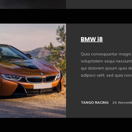
BMW i8
Quia consequuntur magni 
voluptatem sequi nesciunt
qui dolorem ipsum quia dol
adipisci velit, sed quia n
TANGO RACING
19. Novemb