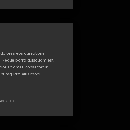
dolores eos qui ratione
. Neque porro quisquam est,
or sit amet, consectetur,
on numquam eius modi...
er 2018