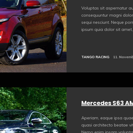
Voluptas sit aspernatur aut
consequuntur magni dolor
sequi nesciunt. Neque por
ipsum quia dolor sit amet, 
TANGO RACING
11. Novemb
Mercedes S63 A
Aperiam, eaque ipsa quae a
quasi architecto beatae vi
Nemo enim ipsam voluptat