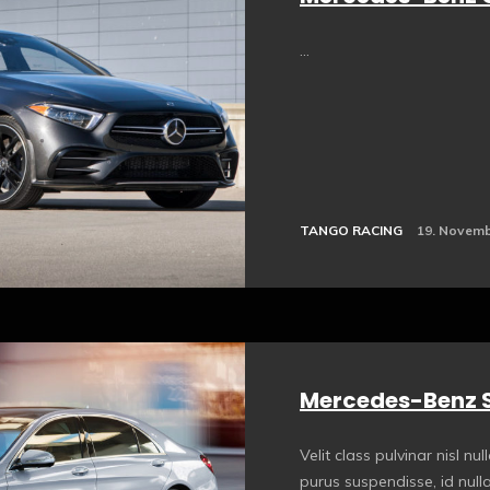
...
TANGO RACING
19. Novemb
Mercedes-Benz S
Velit class pulvinar nisl nul
purus suspendisse, id nul