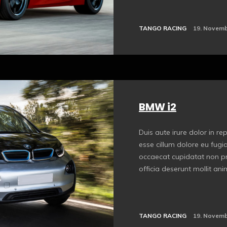
TANGO RACING
19. Novemb
BMW i2
Duis aute irure dolor in rep
esse cillum dolore eu fugia
occaecat cupidatat non pro
officia deserunt mollit anim
TANGO RACING
19. Novemb