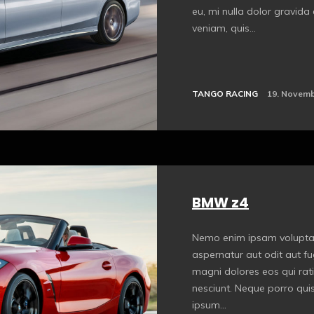
eu, mi nulla dolor gravid
veniam, quis...
TANGO RACING
19. Novemb
BMW z4
Nemo enim ipsam voluptat
aspernatur aut odit aut fu
magni dolores eos qui rat
nesciunt. Neque porro qui
ipsum...