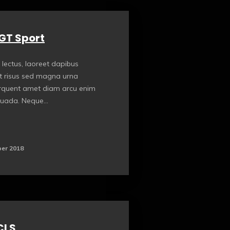
GT Sport
 lectus, laoreet dapibus
t risus sed magna urna
orquent amet diam arcu enim
suada. Neque...
er 2018
CLS