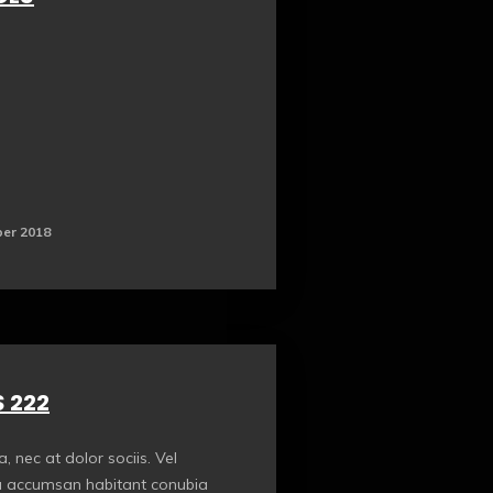
er 2018
 222
la, nec at dolor sociis. Vel
la accumsan habitant conubia