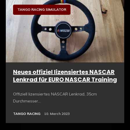
Sim Racing Hardware
TANGO RACING SIMULATOR
Neues offiziel lizensiertes NASCAR
Lenkrad für EURO NASCAR Training
Offiziell lizensiertes NASCAR Lenkrad, 35cm
Durchmesser...
TANGO RACING
10. March 2023