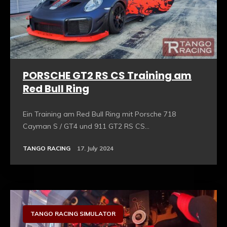
PORSCHE GT2 RS CS Training am
Red Bull Ring
Ein Training am Red Bull Ring mit Porsche 718
Cayman S / GT4 und 911 GT2 RS CS...
TANGO RACING
17. July 2024
Sim Racing Hardware
TANGO RACING SIMULATOR