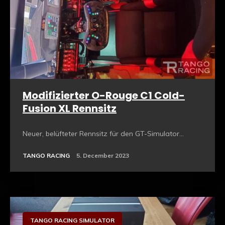
Modifizierter O-Rouge C1 Cold-
Fusion XL Rennsitz
Neuer, belüfteter Rennsitz für den GT-Simulator...
TANGO RACING
5. December 2023
Sim Racing Hardware
TANGO RACING SIMULATOR