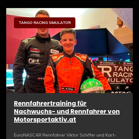
Sim Racing Hardware
TANGO RACING SIMULATOR
Rennfahrertraining für
Nachwuchs- und Rennfahrer von
Motorsportaktiv.at
EuroNASCAR Rennfahrer Viktor Schiffer und Kart-